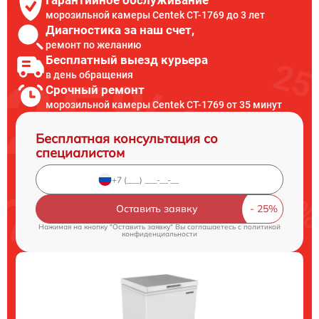
морозильной камеры Centek CT-1769 до 3 лет
Диагностика за наш счет,
ремонт по желанию
Бесплатный выезд курьера
в день обращения
Срочный ремонт
морозильной камеры Centek CT-1769 от 35 минут
Бесплатная консультация со
специалистом
Оставить заявку
Нажимая на кнопку "Оставить заявку" Вы соглашаетесь c
политикой
конфиденциальности