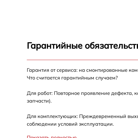
Демонтаж кондиционера Centek CT-66D24
Заправка фреоном Centek CT-66D24
Гарантийные обязательст
Гарантия от сервиса: на смонтированные ко
Что считается гарантийным случаем?
Для работ: Повторное проявление дефекта, 
запчасти).
Для комплектующих: Преждевременный выход 
соблюдении условий эксплуатации.
Показать полностью