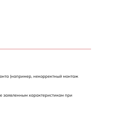
300 р
550 р
монта (например, некорректный монтаж
ие заявленным характеристикам при