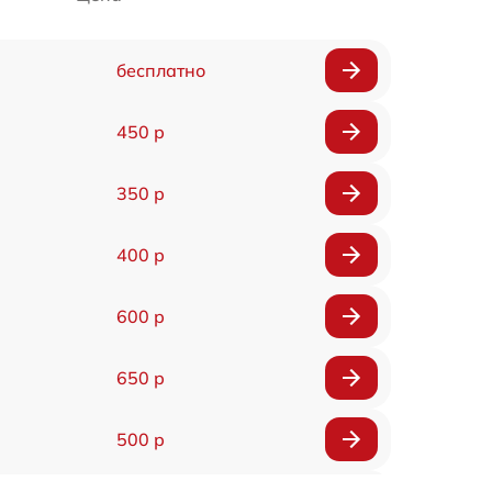
бесплатно
450 р
350 р
400 р
600 р
650 р
500 р