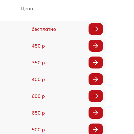
Цена
бесплатно
450 р
350 р
400 р
600 р
650 р
500 р