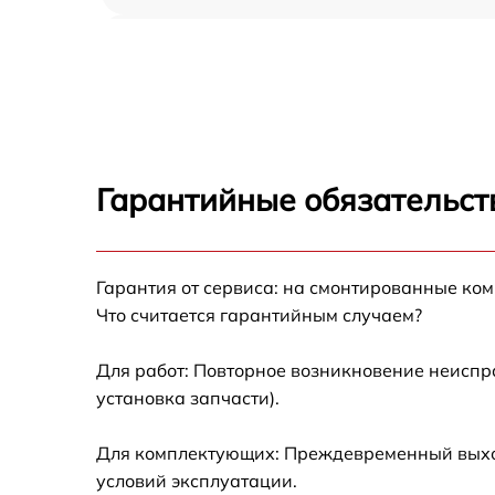
Демонтаж кондиционера Centek CT-66A48
Заправка фреоном Centek CT-66A48
Гарантийные обязательст
Гарантия от сервиса: на смонтированные ко
Что считается гарантийным случаем?
Для работ: Повторное возникновение неиспр
установка запчасти).
Для комплектующих: Преждевременный выход 
условий эксплуатации.