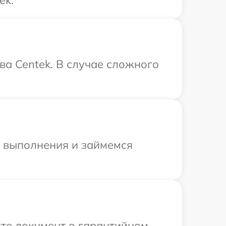
ek.
ва Centek. В случае сложного
и выполнения и займемся
те документ о гарантийном