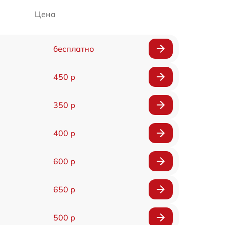
Цена
бесплатно
450 р
350 р
400 р
600 р
650 р
500 р